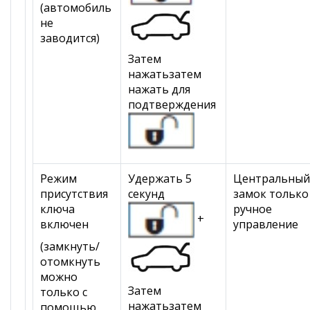
(автомобиль
не
заводится)
Затем
нажатьзатем
нажать для
подтверждения
Режим
Удержать 5
Центральный
присутствия
секунд
замок только
ключа
ручное
+
включен
управление
(замкнуть/
отомкнуть
можно
Затем
только с
нажатьзатем
помощью