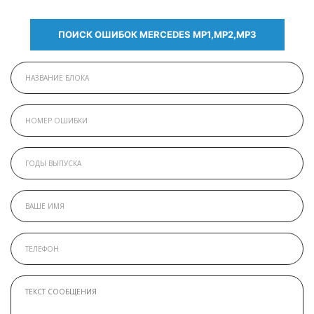
ПОИСК ОШИБОК MERCEDES МР1,МР2,МР3