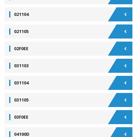
021104
021105
02F0EE
031103
031104
031105
03F0EE
04100D