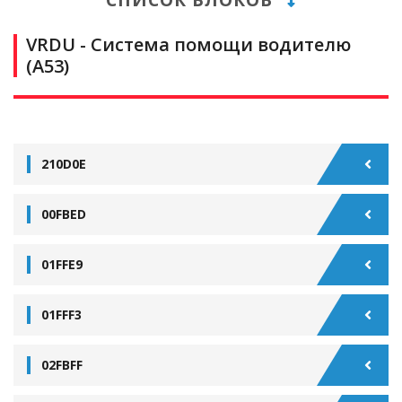
VRDU - Система помощи водителю
(А53)
210D0E
00FBED
01FFE9
01FFF3
02FBFF