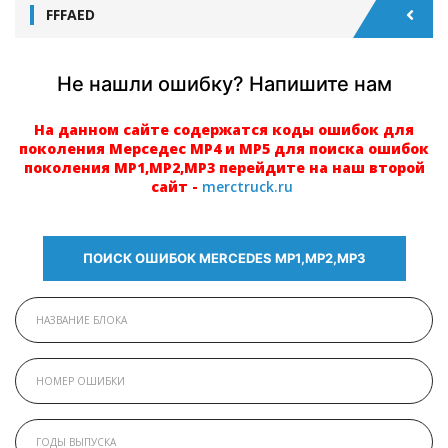
FFFAED
Не нашли ошибку? Напишите нам
На данном сайте содержатся коды ошибок для
поколения Мерседес МР4 и МР5 для поиска ошибок
поколения МР1,МР2,МР3 перейдите на наш второй
сайт -
merctruck.ru
ПОИСК ОШИБОК MERCEDES МР1,МР2,МР3