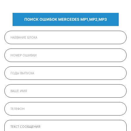
ПОИСК ОШИБОК MERCEDES МР1,МР2,МР3