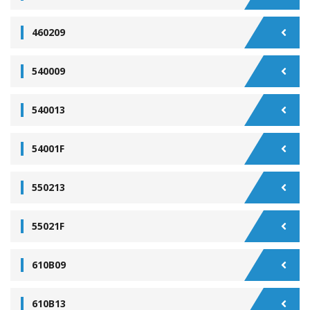
460209
540009
540013
54001F
550213
55021F
610B09
610B13