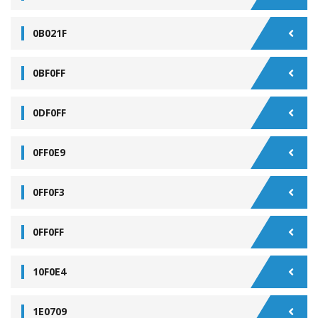
0B021F
0BF0FF
0DF0FF
0FF0E9
0FF0F3
0FF0FF
10F0E4
1E0709