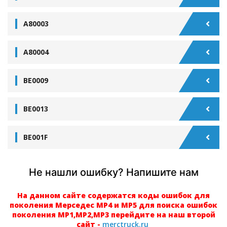
A80003
A80004
BE0009
BE0013
BE001F
Не нашли ошибку? Напишите нам
На данном сайте содержатся коды ошибок для
поколения Мерседес МР4 и МР5 для поиска ошибок
поколения МР1,МР2,МР3 перейдите на наш второй
сайт -
merctruck.ru