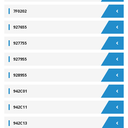
7F0202
927655
927755
927955
928955
942C01
942C11
942C13