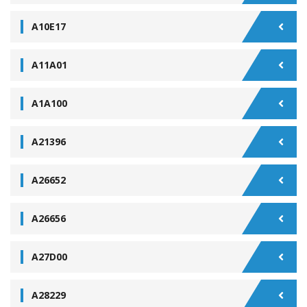
A10E17
A11A01
A1A100
A21396
A26652
A26656
A27D00
A28229