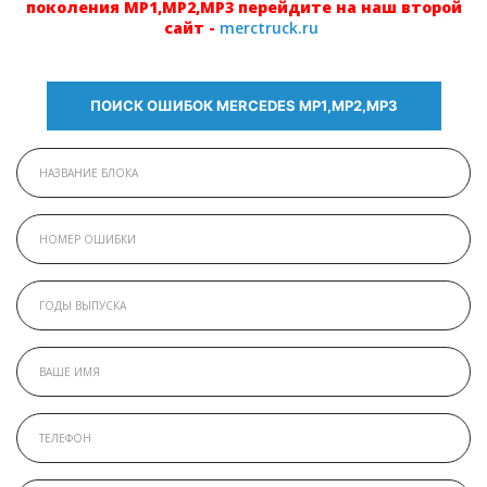
поколения МР1,МР2,МР3 перейдите на наш второй
сайт -
merctruck.ru
ПОИСК ОШИБОК MERCEDES МР1,МР2,МР3