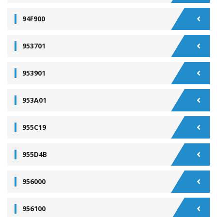
94F900
953701
953901
953A01
955C19
955D4B
956000
956100