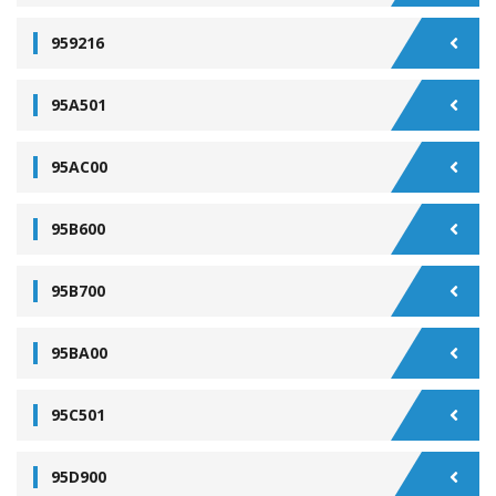
959216
95A501
95AC00
95B600
95B700
95BA00
95C501
95D900