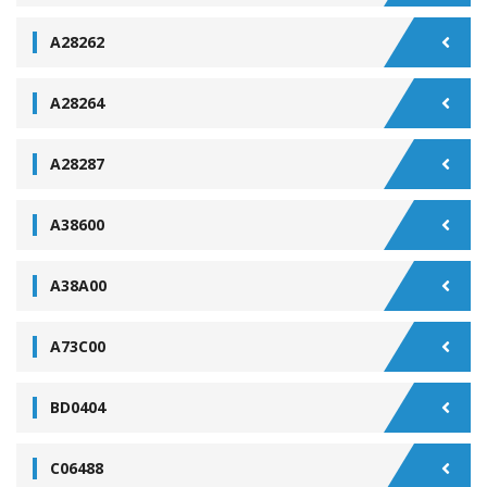
A28262
A28264
A28287
A38600
A38A00
A73C00
BD0404
C06488