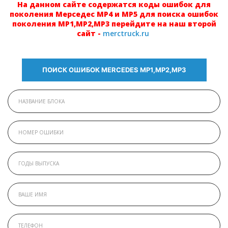
На данном сайте содержатся коды ошибок для
поколения Мерседес МР4 и МР5 для поиска ошибок
поколения МР1,МР2,МР3 перейдите на наш второй
сайт -
merctruck.ru
ПОИСК ОШИБОК MERCEDES МР1,МР2,МР3