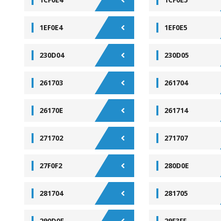
1EF0E4
1EF0E5
230D04
230D05
261703
261704
26170E
261714
271702
271707
27F0F2
280D0E
281704
281705
290D0E
29F3FF