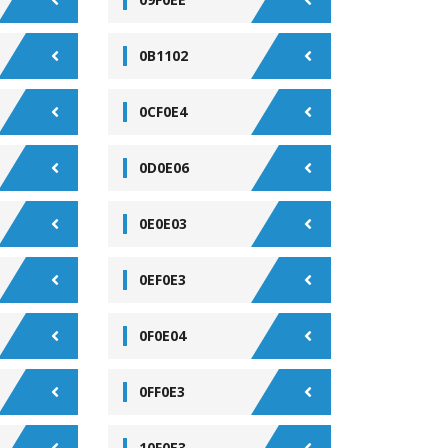
0B1102
0CF0E4
0D0E06
0E0E03
0EF0E3
0F0E04
0FF0E3
10F0E3