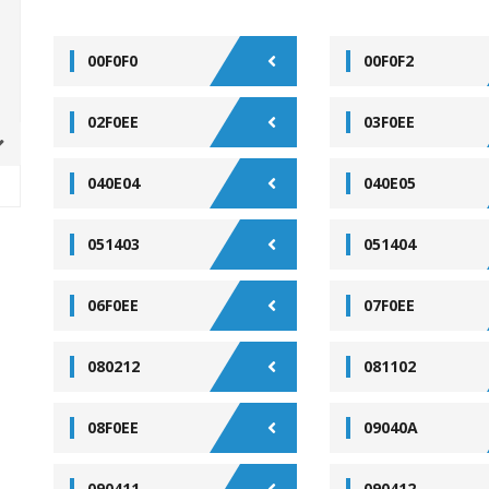
00F0F0
00F0F2
02F0EE
03F0EE
040E04
040E05
051403
051404
06F0EE
07F0EE
080212
081102
08F0EE
09040A
090411
090412