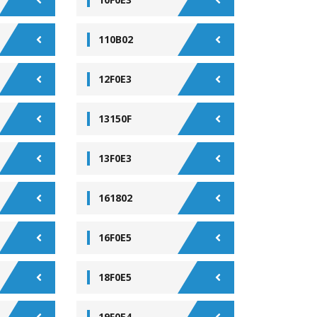
110B02
12F0E3
13150F
13F0E3
161802
16F0E5
18F0E5
19F0E4