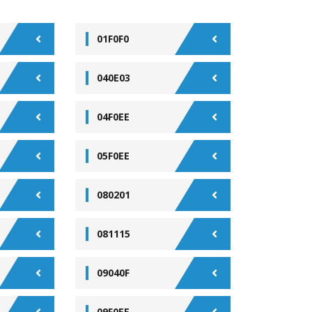
01F0F0
040E03
04F0EE
05F0EE
080201
081115
09040F
09F0EE