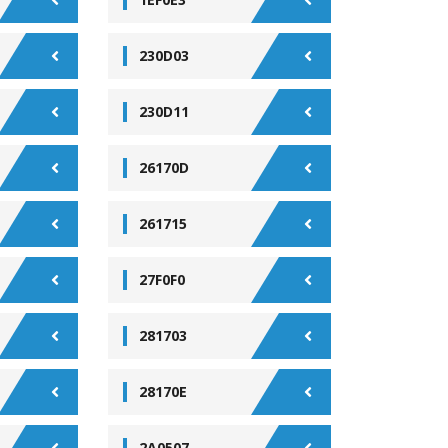
230D03
230D11
26170D
261715
27F0F0
281703
28170E
2A0507