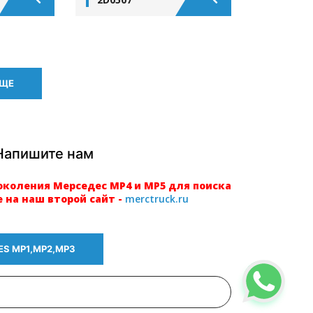
ЕЩЕ
Напишите нам
околения Мерседес МР4 и МР5 для поиска
 на наш второй сайт -
merctruck.ru
S МР1,МР2,МР3